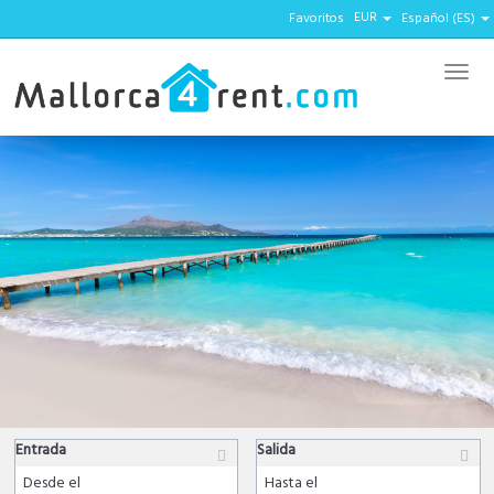
EUR
Favoritos
Español (ES)
Menu
Entrada
Salida