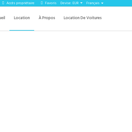
Accès propriétaire
Favoris
Devise:
EUR
Français
eil
Location
À Propos
Location De Voitures