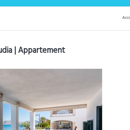
Accu
udia |
Appartement