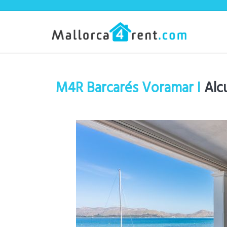
M4R Barcarés Voramar I
Alc