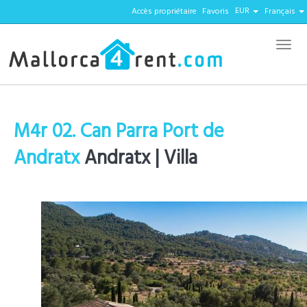
EUR
Accès propriétaire
Favoris
Français
Menu
M4r 02. Can Parra Port de
Andratx
Andratx |
Villa